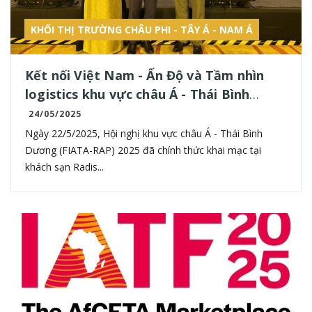
KHỐI THỊ TRƯỜNG CHÂU PHI - TÂY Á - NAM Á
Kết nối Việt Nam - Ấn Độ và Tầm nhìn
logistics khu vực châu Á - Thái Bình
Dương
24/05/2025
Ngày 22/5/2025, Hội nghị khu vực châu Á - Thái Bình
Dương (FIATA-RAP) 2025 đã chính thức khai mạc tại
khách sạn Radis...