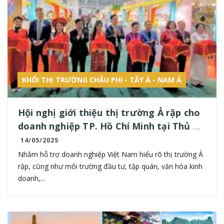
KHỐI THỊ TRƯỜNG CHÂU PHI - TÂY Á - NAM Á
Hội nghị giới thiệu thị trường Ả rập cho
doanh nghiệp TP. Hồ Chí Minh tại Thủ đô
Riyadh
14/05/2025
Nhằm hỗ trợ doanh nghiệp Việt Nam hiểu rõ thị trường Ả
rập, cũng như môi trường đầu tư, tập quán, văn hóa kinh
doanh,...