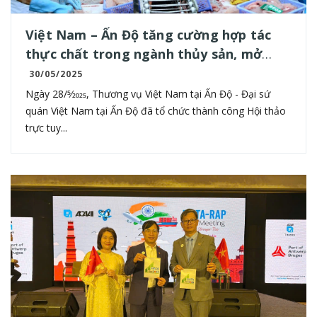
Việt Nam – Ấn Độ tăng cường hợp tác
thực chất trong ngành thủy sản, mở
rộng kết nối doanh nghiệp và đầu tư hai
30/05/2025
chiều
Ngày 28/5⁄2025, Thương vụ Việt Nam tại Ấn Độ - Đại sứ
quán Việt Nam tại Ấn Độ đã tổ chức thành công Hội thảo
trực tuy...