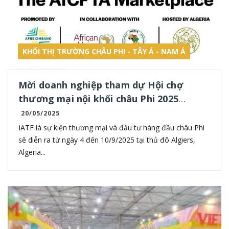
KHỐI THỊ TRƯỜNG CHÂU PHI - TÂY Á - NAM Á
Mời doanh nghiệp tham dự Hội chợ
thương mại nội khối châu Phi 2025
(IATF2025)
20/05/2025
IATF là sự kiện thương mại và đầu tư hàng đầu châu Phi
sẽ diễn ra từ ngày 4 đến 10/9/2025 tại thủ đô Algiers,
Algeria...