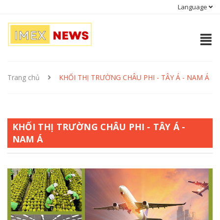
Language
Trang chủ
KHỐI THỊ TRƯỜNG CHÂU PHI - TÂY Á - NAM Á
KHỐI THỊ TRƯỜNG CHÂU PHI - TÂY Á -
NAM Á