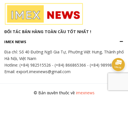
ĐỐI TÁC BÁN HÀNG TOÀN CẦU TỐT NHẤT !
IMEX NEWS
Địa chỉ:
Số 40 Đường Ngô Gia Tự, Phường Việt Hưng, Thành phố
Hà Nội, Việt Nam
Hotline:
(+84) 982515526
-
(+84) 866865366
-
(+84) 989989346
Email: export.imexnews@gmail.com
© Bản quyền thuộc về
imexnews
Cung cấp bởi
Sapo