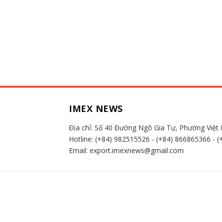
IMEX NEWS
Địa chỉ:
Số 40 Đường Ngô Gia Tự, Phường Việt 
Hotline:
(+84) 982515526
-
(+84) 866865366
-
(
Email: export.imexnews@gmail.com