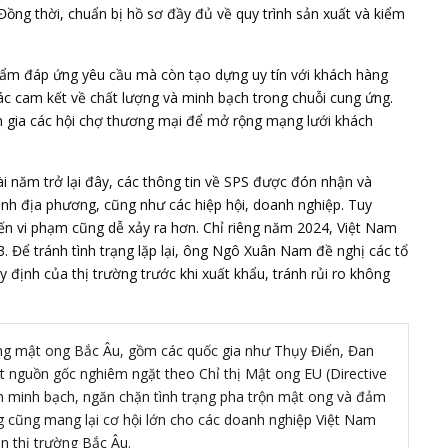
. Đồng thời, chuẩn bị hồ sơ đầy đủ về quy trình sản xuất và kiểm
phẩm đáp ứng yêu cầu mà còn tạo dựng uy tín với khách hàng
c cam kết về chất lượng và minh bạch trong chuỗi cung ứng.
am gia các hội chợ thương mại để mở rộng mạng lưới khách
i năm trở lại đây, các thông tin về SPS được đón nhận và
ành địa phương, cũng như các hiệp hội, doanh nghiệp. Tuy
hiến vi phạm cũng dễ xảy ra hơn. Chỉ riêng năm 2024, Việt Nam
. Để tránh tình trạng lặp lại, ông Ngô Xuân Nam đề nghị các tổ
 định của thị trường trước khi xuất khẩu, tránh rủi ro không
ng mật ong Bắc Âu, gồm các quốc gia như Thụy Điển, Đan
t nguồn gốc nghiêm ngặt theo Chỉ thị Mật ong EU (Directive
 minh bạch, ngăn chặn tình trạng pha trộn mật ong và đảm
g cũng mang lại cơ hội lớn cho các doanh nghiệp Việt Nam
n thị trường Bắc Âu.