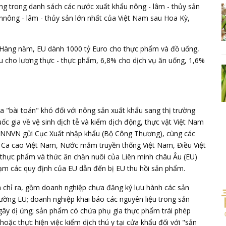
ng trong danh sách các nước xuất khẩu nông - lâm - thủy sản
 nnông - lâm - thủy sản lớn nhất của Việt Nam sau Hoa Kỳ,
. Hàng năm, EU dành 1000 tỷ Euro cho thực phẩm và đồ uống,
iêu cho lương thực - thực phẩm, 6,8% cho dịch vụ ăn uống, 1,6%
 "bài toán" khó đối với nông sản xuất khẩu sang thị trường
c gia về vệ sinh dịch tễ và kiểm dịch động, thực vật Việt Nam
BNNVN gửi Cục Xuất nhập khẩu (Bộ Công Thương), cùng các
ê - Ca cao Việt Nam, Nước mắm truyền thống Việt Nam, Điều Việt
thực phẩm và thức ăn chăn nuôi của Liên minh châu Âu (EU)
ạm các quy định của EU dẫn đến bị EU thu hồi sản phẩm.
chỉ ra, gồm doanh nghiệp chưa đăng ký lưu hành các sản
ường EU; doanh nghiệp khai báo các nguyên liệu trong sản
 gây dị ứng; sản phẩm có chứa phụ gia thực phẩm trái phép
ặc thực hiện việc kiểm dịch thú y tại cửa khẩu đối với "sản