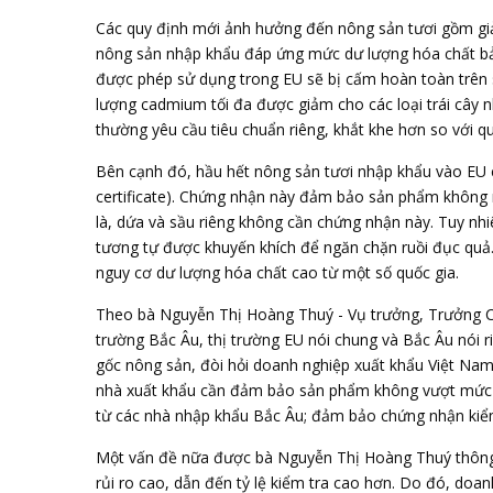
Các quy định mới ảnh hưởng đến nông sản tươi gồm gi
nông sản nhập khẩu đáp ứng mức dư lượng hóa chất bả
được phép sử dụng trong EU sẽ bị cấm hoàn toàn trên
lượng cadmium tối đa được giảm cho các loại trái cây n
thường yêu cầu tiêu chuẩn riêng, khắt khe hơn so với q
Bên cạnh đó, hầu hết
nông sản
tươi nhập khẩu vào EU c
certificate). Chứng nhận này đảm bảo sản phẩm không 
là, dứa và sầu riêng không cần chứng nhận này. Tuy nhi
tương tự được khuyến khích để ngăn chặn ruồi đục quả.
nguy cơ dư lượng hóa chất cao từ một số quốc gia.
Theo bà Nguyễn Thị Hoàng Thuý - Vụ trưởng, Trưởng C
trường Bắc Âu,
thị trường EU
nói chung và Bắc Âu nói r
gốc nông sản, đòi hỏi doanh nghiệp xuất khẩu Việt Nam
nhà xuất khẩu cần đảm bảo sản phẩm không vượt mức 
từ các nhà nhập khẩu Bắc Âu; đảm bảo chứng nhận kiểm
Một vấn đề nữa được bà Nguyễn Thị Hoàng Thuý thông 
rủi ro cao, dẫn đến tỷ lệ kiểm tra cao hơn. Do đó, doa