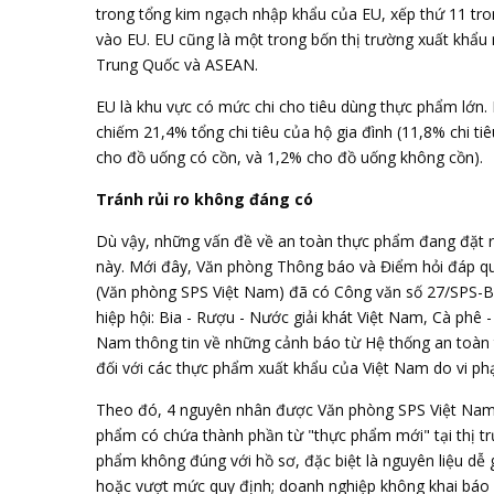
trong tổng kim ngạch nhập khẩu của EU, xếp thứ 11 tro
vào EU. EU cũng là một trong bốn thị trường xuất khẩu
Trung Quốc và ASEAN.
EU là khu vực có mức chi cho tiêu dùng thực phẩm lớn
chiếm 21,4% tổng chi tiêu của hộ gia đình (11,8% chi t
cho đồ uống có cồn, và 1,2% cho đồ uống không cồn).
Tránh rủi ro không đáng có
Dù vậy, những vấn đề về an toàn thực phẩm đang đặt ra
này. Mới đây, Văn phòng Thông báo và Điểm hỏi đáp quố
(Văn phòng SPS Việt Nam) đã có Công văn số 27/SPS-
hiệp hội: Bia - Rượu - Nước giải khát Việt Nam, Cà ph
Nam thông tin về những cảnh báo từ Hệ thống an toàn 
đối với các thực phẩm xuất khẩu của Việt Nam do vi ph
Theo đó, 4 nguyên nhân được Văn phòng SPS Việt Nam 
phẩm có chứa thành phần từ "thực phẩm mới" tại thị tr
phẩm không đúng với hồ sơ, đặc biệt là nguyên liệu dễ
hoặc vượt mức quy định; doanh nghiệp không khai báo ho