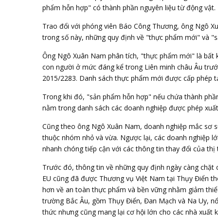
phẩm hỗn hợp" có thành phần nguyên liệu từ động vật.
Trao đổi với phóng viên
Báo Công Thương
, ông Ngô X
trong số này, những quy định về "thực phẩm mới" và "
Ông Ngô Xuân Nam phân tích, "thực phẩm mới" là bất 
con người ở mức đáng kể trong Liên minh châu Âu trước
2015/2283. Danh sách thực phẩm mới được cấp phép tạ
Trong khi đó, "sản phẩm hỗn hợp" nếu chứa thành phần 
nằm trong danh sách các doanh nghiệp được phép xuất
Cũng theo ông Ngô Xuân Nam, doanh nghiệp mắc sơ suất
thuộc nhóm nhỏ và vừa. Ngược lại, các doanh nghiệp lớn
nhanh chóng tiếp cận với các thông tin thay đổi của thị 
Trước đó, thông tin về những quy định ngày càng chặt 
EU
cũng đã được Thương vụ Việt Nam tại Thụy Điển thô
hơn về an toàn thực phẩm và bền vững nhằm giảm thiể
trường Bắc Âu, gồm Thụy Điển, Đan Mạch và Na Uy, nổi 
thức nhưng cũng mang lại cơ hội lớn cho các nhà xuất 