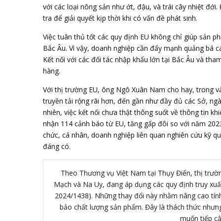
với các loại nông sản như ớt, đậu, và trái cây nhiệt đới
tra để giải quyết kịp thời khi có vấn đề phát sinh.
Việc tuân thủ tốt các quy định EU không chỉ giúp sản 
Bắc Âu. Vì vậy, doanh nghiệp cần đẩy mạnh quảng bá cá
Kết nối với các đối tác nhập khẩu lớn tại Bắc Âu và th
hàng.
Với thị trường EU, ông Ngô Xuân Nam cho hay, trong và
truyền tải rộng rãi hơn, đến gần như đầy đủ các Sở, ng
nhiên, việc kết nối chưa thật thông suốt về thông tin k
nhận 114 cảnh báo từ EU, tăng gấp đôi so với năm 2023
chức, cá nhân, doanh nghiệp liên quan nghiên cứu kỹ quy
đáng có.
Theo Thương vụ Việt Nam tại Thụy Điển, thị trườ
Mạch và Na Uy, đang áp dụng các quy định truy xuấ
2024/1438). Những thay đổi này nhằm nâng cao tính
bảo chất lượng sản phẩm. Đây là thách thức nhưn
muốn tiếp cậ