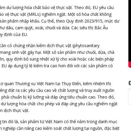
ảm dư lượng hóa chất bảo vệ thực vật. Theo đó, EU yêu cầu
o vệ thực vật (MRLs) nghiêm ngặt. Một số hóa chất không
 sản phẩm nhập khẩu. Cụ thể, theo Quy định 2023/915, mức dư
hư dâu, cam quýt, xoài, chuối và dứa. Các siêu thị Bắc Âu
uy định của EU.
ần có chứng nhận kiểm dịch thực vật (phytosanitary
mang sinh vật gây hại. Một số sản phẩm như chuối, dừa, chà
ên, quy định bổ sung nhiệt xử lý cho xoài hoặc các biện pháp
 EU áp dụng tỷ lệ kiểm tra cao hơn đối với các sản phẩm có
ơ quan Thương vụ Việt Nam tại Thụy Điển, kiêm nhiệm thị
iêng đặt ra các yêu cầu cao về chất lượng và truy xuất nguồn
 phải chuẩn bị kỹ lưỡng và đáp ứng tiêu chuẩn cao. Theo đó,
dư lượng hóa chất cho phép và đáp ứng yêu cầu nghiêm ngặt
 dịch thực vật.
tin đó là, sản phẩm từ Việt Nam có thể nằm trong danh mục
nh nghiệp cần nâng cao kiểm soát chất lượng tại nguồn, đặc biệt