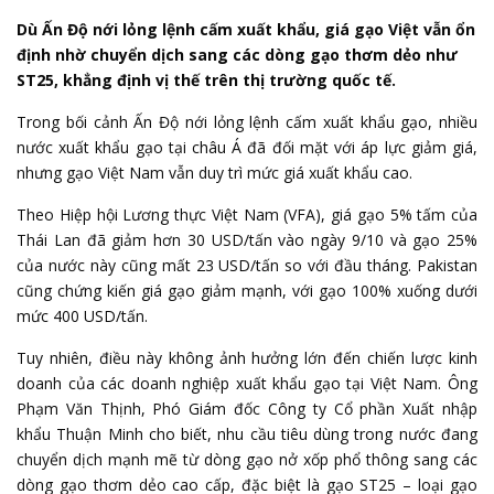
Dù Ấn Độ nới lỏng lệnh cấm xuất khẩu, giá gạo Việt vẫn ổn
định nhờ chuyển dịch sang các dòng gạo thơm dẻo như
ST25, khẳng định vị thế trên thị trường quốc tế.
Trong bối cảnh Ấn Độ nới lỏng lệnh cấm
xuất khẩu gạo
, nhiều
nước xuất khẩu gạo tại châu Á đã đối mặt với áp lực giảm giá,
nhưng gạo Việt Nam vẫn duy trì mức giá xuất khẩu cao.
Theo Hiệp hội Lương thực Việt Nam (VFA), giá gạo 5% tấm của
Thái Lan đã giảm hơn 30 USD/tấn vào ngày 9/10 và gạo 25%
của nước này cũng mất 23 USD/tấn so với đầu tháng. Pakistan
cũng chứng kiến giá gạo giảm mạnh, với gạo 100% xuống dưới
mức 400 USD/tấn.
Tuy nhiên, điều này không ảnh hưởng lớn đến chiến lược kinh
doanh của các doanh nghiệp xuất khẩu gạo tại Việt Nam. Ông
Phạm Văn Thịnh, Phó Giám đốc Công ty Cổ phần Xuất nhập
khẩu Thuận Minh cho biết, nhu cầu tiêu dùng trong nước đang
chuyển dịch mạnh mẽ từ dòng gạo nở xốp phổ thông sang các
dòng gạo thơm dẻo cao cấp, đặc biệt là gạo ST25 – loại gạo