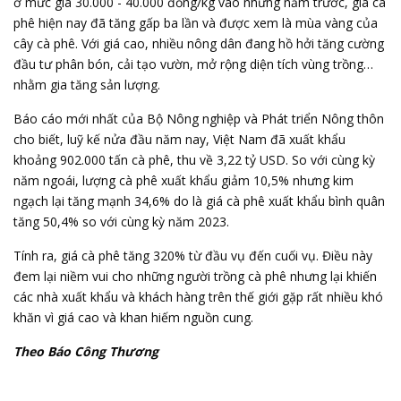
ở mức giá 30.000 - 40.000 đồng/kg vào những năm trước, giá cà
phê hiện nay đã tăng gấp ba lần và được xem là mùa vàng của
cây cà phê. Với giá cao, nhiều nông dân đang hồ hởi tăng cường
đầu tư phân bón, cải tạo vườn, mở rộng diện tích vùng trồng…
nhằm gia tăng sản lượng.
Báo cáo mới nhất của Bộ Nông nghiệp và Phát triển Nông thôn
cho biết, luỹ kế nửa đầu năm nay, Việt Nam đã xuất khẩu
khoảng 902.000 tấn cà phê, thu về 3,22 tỷ USD. So với cùng kỳ
năm ngoái, lượng cà phê xuất khẩu giảm 10,5% nhưng kim
ngạch lại tăng mạnh 34,6% do là giá cà phê xuất khẩu bình quân
tăng 50,4% so với cùng kỳ năm 2023.
Tính ra, giá cà phê tăng 320% từ đầu vụ đến cuối vụ. Điều này
đem lại niềm vui cho những người trồng cà phê nhưng lại khiến
các nhà xuất khẩu và khách hàng trên thế giới gặp rất nhiều khó
khăn vì giá cao và khan hiếm nguồn cung.
Theo Báo Công Thương