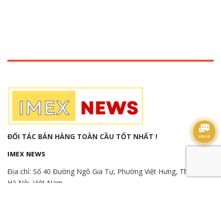
ĐỐI TÁC BÁN HÀNG TOÀN CẦU TỐT NHẤT !
IMEX NEWS
Địa chỉ:
Số 40 Đường Ngô Gia Tự, Phường Việt Hưng, Thành phố
Hà Nội, Việt Nam
Hotline:
(+84) 982515526
-
(+84) 866865366
-
(+84) 989989346
Email: export.imexnews@gmail.com