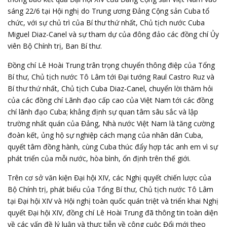
sáng 22/6 tại Hội nghị do Trung ương Đảng Cộng sản Cuba tổ
chức, với sự chủ trì của Bí thư thứ nhất, Chủ tịch nước Cuba
Miguel Diaz-Canel và sự tham dự của đông đảo các đồng chí Ủy
viên Bộ Chính trị, Ban Bí thư.
Đồng chí Lê Hoài Trung trân trọng chuyển thông điệp của
Tổng
Bí thư, Chủ tịch nước Tô Lâm
tới Đại tướng Raul Castro Ruz và
Bí thư thứ nhất, Chủ tịch Cuba Diaz-Canel, chuyển lời thăm hỏi
của các đồng chí Lãnh đạo cấp cao của Việt Nam tới các đồng
chí lãnh đạo Cuba; khẳng định sự quan tâm sâu sắc và lập
trường nhất quán của Đảng, Nhà nước Việt Nam là tăng cường
đoàn kết, ủng hộ sự nghiệp cách mạng của nhân dân Cuba,
quyết tâm đồng hành, cùng Cuba thúc đẩy hợp tác anh em vì sự
phát triển của mỗi nước, hòa bình, ổn định trên thế giới.
Trên cơ sở văn kiện Đại hội XIV, các Nghị quyết chiến lược của
Bộ Chính trị, phát biểu của Tổng Bí thư, Chủ tịch nước Tô Lâm
tại Đại hội XIV và Hội nghị toàn quốc quán triệt và triển khai Nghị
quyết Đại hội XIV, đồng chí Lê Hoài Trung đã thông tin toàn diện
về các vấn đề lý luận và thực tiễn về công cuộc Đổi mới theo