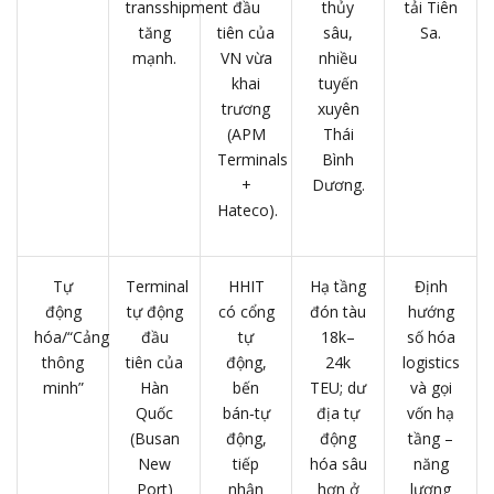
transshipment
đầu
thủy
tải Tiên
tăng
tiên của
sâu,
Sa.
mạnh.
VN vừa
nhiều
khai
tuyến
trương
xuyên
(APM
Thái
Terminals
Bình
+
Dương.
Hateco).
Tự
Terminal
HHIT
Hạ tầng
Định
động
tự động
có cổng
đón tàu
hướng
hóa/“Cảng
đầu
tự
18k–
số hóa
thông
tiên của
động,
24k
logistics
minh”
Hàn
bến
TEU; dư
và gọi
Quốc
bán‑tự
địa tự
vốn hạ
(Busan
động,
động
tầng –
New
tiếp
hóa sâu
năng
Port)
nhận
hơn ở
lượng