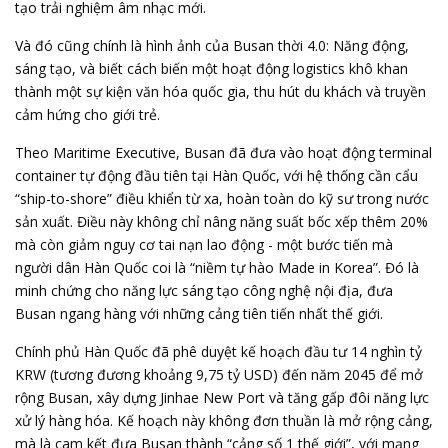
tạo trải nghiệm âm nhạc mới.
Và đó cũng chính là hình ảnh của Busan thời 4.0: Năng động,
sáng tạo, và biết cách biến một hoạt động logistics khô khan
thành một sự kiện văn hóa quốc gia, thu hút du khách và truyền
cảm hứng cho giới trẻ.
Theo Maritime Executive, Busan đã đưa vào hoạt động terminal
container tự động đầu tiên tại Hàn Quốc, với hệ thống cần cẩu
“ship-to-shore” điều khiển từ xa, hoàn toàn do kỹ sư trong nước
sản xuất. Điều này không chỉ nâng năng suất bốc xếp thêm 20%
mà còn giảm nguy cơ tai nạn lao động - một bước tiến mà
người dân Hàn Quốc coi là “niềm tự hào Made in Korea”. Đó là
minh chứng cho năng lực sáng tạo công nghệ nội địa, đưa
Busan ngang hàng với những cảng tiên tiến nhất thế giới.
Chính phủ Hàn Quốc đã phê duyệt kế hoạch đầu tư 14 nghìn tỷ
KRW (tương đương khoảng 9,75 tỷ USD) đến năm 2045 để mở
rộng Busan, xây dựng Jinhae New Port và tăng gấp đôi năng lực
xử lý hàng hóa. Kế hoạch này không đơn thuần là mở rộng cảng,
mà là cam kết đưa Busan thành “cảng số 1 thế giới”, với mạng