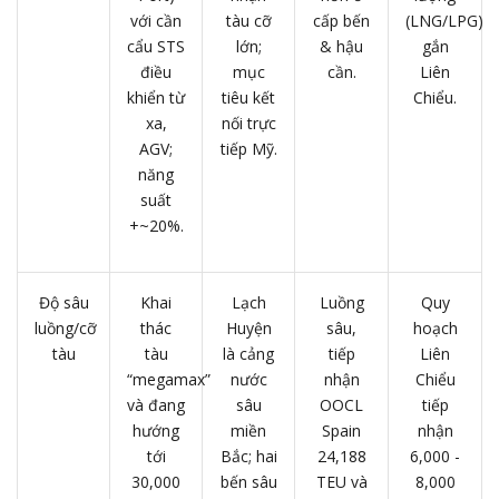
với cần
tàu cỡ
cấp bến
(LNG/LPG)
cẩu STS
lớn;
& hậu
gắn
điều
mục
cần.
Liên
khiển từ
tiêu kết
Chiểu.
xa,
nối trực
AGV;
tiếp Mỹ.
năng
suất
+~20%.
Độ sâu
Khai
Lạch
Luồng
Quy
luồng/cỡ
thác
Huyện
sâu,
hoạch
tàu
tàu
là cảng
tiếp
Liên
“megamax”
nước
nhận
Chiểu
và đang
sâu
OOCL
tiếp
hướng
miền
Spain
nhận
tới
Bắc; hai
24,188
6,000 -
30,000
bến sâu
TEU và
8,000