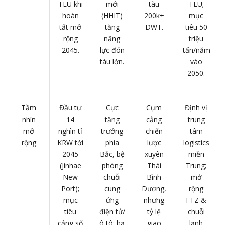
TEU khi
mới
tàu
TEU;
hoàn
(HHIT)
200k+
mục
tất mở
tăng
DWT.
tiêu 50
rộng
năng
triệu
2045.
lực đón
tấn/năm
tàu lớn.
vào
2050.
Tầm
Đầu tư
Cực
Cụm
Định vị
nhìn
14
tăng
cảng
trung
mở
nghìn tỉ
trưởng
chiến
tâm
rộng
KRW tới
phía
lược
logistics
2045
Bắc, bệ
xuyên
miền
(Jinhae
phóng
Thái
Trung;
New
chuỗi
Bình
mở
Port);
cung
Dương,
rộng
mục
ứng
nhưng
FTZ &
tiêu
điện tử/
tỷ lệ
chuỗi
cảng số
ô tô; hạ
giao
lạnh