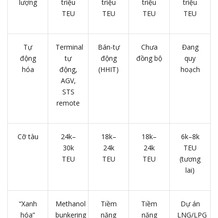
lượng
triệu
triệu
triệu
triệu
TEU
TEU
TEU
TEU
Tự
Terminal
Bán-tự
Chưa
Đang
động
tự
động
đồng bộ
quy
hóa
động,
(HHIT)
hoạch
AGV,
STS
remote
Cỡ tàu
24k–
18k–
18k–
6k–8k
30k
24k
24k
TEU
TEU
TEU
TEU
(tương
lai)
“Xanh
Methanol
Tiềm
Tiềm
Dự án
hóa”
bunkering
năng
năng
LNG/LPG