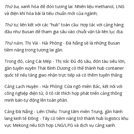
Thứ ba,
xanh hóa để đón tương lai: Nhiên liệu methanol, LNG
và điện khí hóa bãi là tiêu chuẩn mới của ngành;
Thứ tư,
liên kết với các “hub” toàn cầu: Hợp tác với cảng hàng
đầu như Busan để tham gia sâu vào chuỗi vận tải liên lục địa.
Thứ năm,
Thị Vải - Hải Phòng - Đà Nẵng sẽ là những Busan
tiềm năng trong tương lai gần.
Trong đó, cảng Cái Mép - Thị Vải: Đủ độ sâu, đón tàu siêu lớn,
gần tuyến xuyên Thái Bình Dương có thể thành hub container
quốc tế nếu tăng giao nhận trực tiếp và có thêm tuyến thẳng.
Cảng Lạch Huyện - Hải Phòng: Cửa ngõ miền Bắc, kết nối với
công nghiệp điện tử, ô tô rất thích hợp phát triển cảng thông
minh bán-tự động lên toàn phần.
Cảng Đà Nẵng - Liên Chiểu: Trung tâm miền Trung, gần hành
lang kinh tế Đông - Tây có tiềm năng trở thành hub logistics khu
vực Mekong nếu tích hợp LNG/LPG và dịch vụ cảng xanh.