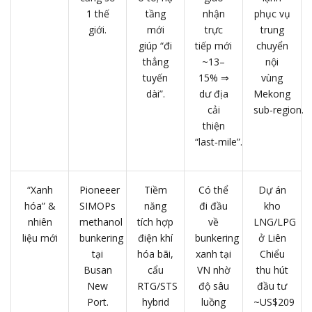
1 thế
tầng
nhận
phục vụ
giới.
mới
trực
trung
giúp “đi
tiếp mới
chuyển
thẳng
~13–
nội
tuyến
15% ⇒
vùng
dài”.
dư địa
Mekong
cải
sub‑region.
thiện
“last‑mile”.
“Xanh
Pioneeer
Tiềm
Có thể
Dự án
hóa” &
SIMOPs
năng
đi đầu
kho
nhiên
methanol
tích hợp
về
LNG/LPG
liệu mới
bunkering
điện khí
bunkering
ở Liên
tại
hóa bãi,
xanh tại
Chiểu
Busan
cẩu
VN nhờ
thu hút
New
RTG/STS
độ sâu
đầu tư
Port.
hybrid
luồng
~US$209