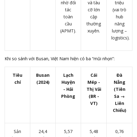
nhờ đối
và tàu
triệu
tác
cỡ lớn
(vai trò
toàn
cập
hub
cầu
thường
năng
(APMT).
xuyên.
lượng –
logistics).
Khi so sánh với Busan, Việt Nam hiện có ba “mũi nhọn”:
Tiêu
Busan
Lạch
Cái
Đà
chí
(2024)
Huyện
Mép -
Nẵng
- Hải
Thị Vải
(Tiên
Phòng
(BR -
Sa →
VT)
Liên
Chiểu)
Sản
24,4
5,57
5,48
0,76