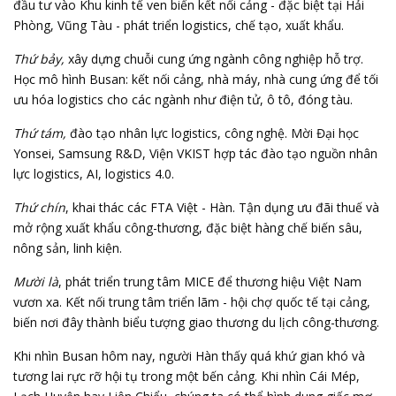
đầu tư vào Khu kinh tế ven biển kết nối cảng - đặc biệt tại Hải
Phòng, Vũng Tàu - phát triển logistics, chế tạo, xuất khẩu.
Thứ bảy,
xây dựng chuỗi cung ứng ngành công nghiệp hỗ trợ.
Học mô hình Busan: kết nối cảng, nhà máy, nhà cung ứng để tối
ưu hóa logistics cho các ngành như điện tử, ô tô, đóng tàu.
Thứ tám,
đào tạo nhân lực logistics, công nghệ. Mời Đại học
Yonsei, Samsung R&D, Viện VKIST hợp tác đào tạo nguồn nhân
lực logistics, AI, logistics 4.0.
Thứ chín
, khai thác các
FTA Việt - Hàn
. Tận dụng ưu đãi thuế và
mở rộng xuất khẩu công-thương, đặc biệt hàng chế biến sâu,
nông sản, linh kiện.
Mười là
, phát triển trung tâm MICE để thương hiệu Việt Nam
vươn xa. Kết nối trung tâm triển lãm - hội chợ quốc tế tại cảng,
biến nơi đây thành biểu tượng giao thương du lịch công-thương.
Khi nhìn Busan hôm nay, người Hàn thấy quá khứ gian khó và
tương lai rực rỡ hội tụ trong một bến cảng. Khi nhìn Cái Mép,