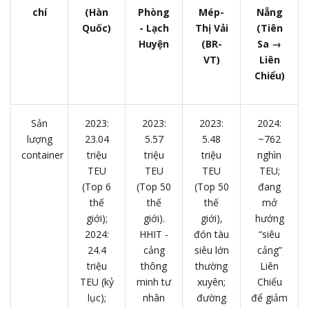
chí
(Hàn
Phòng
Mép-
Nẵng
Quốc)
- Lạch
Thị Vải
(Tiên
Huyện
(BR-
Sa →
VT)
Liên
Chiểu)
Sản
2023:
2023:
2023:
2024:
lượng
23.04
5.57
5.48
~762
container
triệu
triệu
triệu
nghìn
TEU
TEU
TEU
TEU;
(Top 6
(Top 50
(Top 50
đang
thế
thế
thế
mở
giới);
giới).
giới),
hướng
2024:
HHIT -
đón tàu
“siêu
24.4
cảng
siêu lớn
cảng”
triệu
thông
thường
Liên
TEU (kỷ
minh tư
xuyên;
Chiểu
lục);
nhân
đường
để giảm