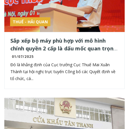
THUẾ - HẢI QUAN
Sắp xếp bộ máy phù hợp với mô hình
chính quyền 2 cấp là dấu mốc quan trọng
của ngành Thuế
01/07/2025
Đó là khẳng định của Cục trưởng Cục Thuế Mai Xuân
Thành tại hội nghị trực tuyến Công bố các Quyết định về
tổ chức, cá...