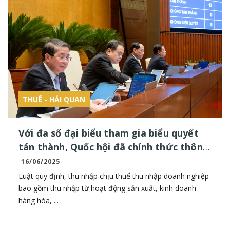
THUẾ - HẢI QUAN
Với đa số đại biểu tham gia biểu quyết
tán thành, Quốc hội đã chính thức thông
qua Luật Thuế thu nhập doanh nghiệp
16/06/2025
(sửa đổi). Luật này có hiệu lực thi hành
Luật quy định, thu nhập chịu thuế thu nhập doanh nghiệp
từ ngày 01/10/2025 và áp dụng cho kỳ
bao gồm thu nhập từ hoạt động sản xuất, kinh doanh
hàng hóa, ...
tính thuế thu nhập doanh nghiệp năm
2025.