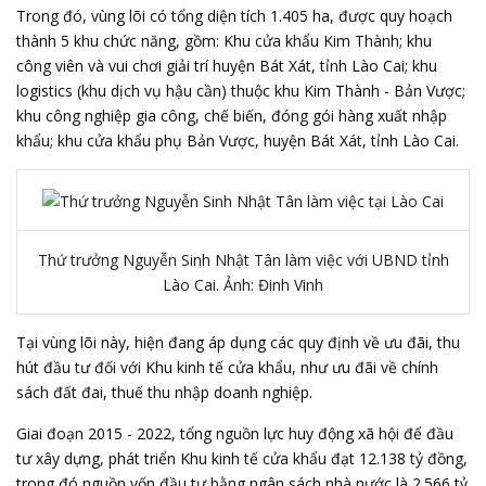
Trong đó, vùng lõi có tổng diện tích 1.405 ha, được quy hoạch
thành 5 khu chức năng, gồm: Khu cửa khẩu Kim Thành; khu
công viên và vui chơi giải trí huyện Bát Xát, tỉnh Lào Cai; khu
logistics (khu dịch vụ hậu cần) thuộc khu Kim Thành - Bản Vược;
khu công nghiệp gia công, chế biến, đóng gói hàng xuất nhập
khẩu; khu cửa khẩu phụ Bản Vược, huyện Bát Xát, tỉnh Lào Cai.
Thứ trưởng Nguyễn Sinh Nhật Tân làm việc với UBND tỉnh
Lào Cai. Ảnh: Đinh Vinh
Tại vùng lõi này, hiện đang áp dụng các quy định về ưu đãi, thu
hút đầu tư đối với Khu kinh tế cửa khẩu, như ưu đãi về chính
sách đất đai, thuế thu nhập doanh nghiệp.
Giai đoạn 2015 - 2022, tổng nguồn lực huy động xã hội để đầu
tư xây dựng, phát triển Khu kinh tế cửa khẩu đạt 12.138 tỷ đồng,
trong đó nguồn vốn đầu tư bằng ngân sách nhà nước là 2.566 tỷ