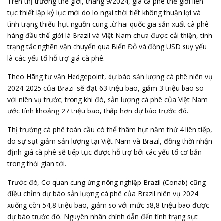
Trên thị trường thế giới, tháng 9/2024, giá cà phê thế giới liên
tục thiết lập kỷ lục mới do lo ngại thời tiết không thuận lợi và
tình trạng thiếu hụt nguồn cung từ hai quốc gia sản xuất cà phê
hàng đầu thế giới là Brazil và Việt Nam chưa được cải thiện, tình
trạng tắc nghẽn vận chuyển qua Biển Đỏ và đồng USD suy yếu
là các yếu tố hỗ trợ giá cà phê.
Theo Hãng tư vấn Hedgepoint, dự báo sản lượng cà phê niên vụ
2024-2025 của Brazil sẽ đạt 63 triệu bao, giảm 3 triệu bao so
với niên vụ trước; trong khi đó, sản lượng cà phê của Việt Nam
ước tính khoảng 27 triệu bao, thấp hơn dự báo trước đó.
Thị trường cà phê toàn cầu có thể thâm hụt năm thứ 4 liên tiếp,
do sự sụt giảm sản lượng tại Việt Nam và Brazil, đồng thời nhận
định giá cà phê sẽ tiếp tục được hỗ trợ bởi các yếu tố cơ bản
trong thời gian tới.
Trước đó, Cơ quan cung ứng nông nghiệp Brazil (Conab) cũng
điều chỉnh dự báo sản lượng cà phê của Brazil niên vụ 2024
xuống còn 54,8 triệu bao, giảm so với mức 58,8 triệu bao được
dự báo trước đó. Nguyên nhân chính dẫn đến tình trạng sụt