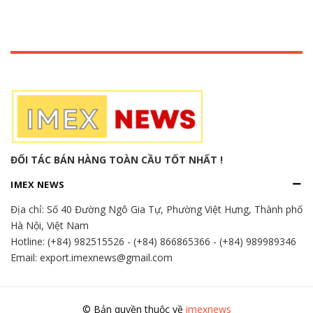
ĐỐI TÁC BÁN HÀNG TOÀN CẦU TỐT NHẤT !
IMEX NEWS
Địa chỉ:
Số 40 Đường Ngô Gia Tự, Phường Việt Hưng, Thành phố
Hà Nội, Việt Nam
Hotline:
(+84) 982515526
-
(+84) 866865366
-
(+84) 989989346
Email: export.imexnews@gmail.com
© Bản quyền thuộc về
imexnews