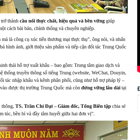
 trở thành
cầu nối thực chất, hiệu quả và bền vững
giúp
ột cách bài bản, chính thống và chuyên nghiệp.
mà là công cụ xúc tiến thương mại thực thụ”, ông nói, và nhấn
á hình ảnh, giới thiệu sản phẩm và tiếp cận đối tác Trung Quốc
h thái hỗ trợ xuất khẩu – bao gồm: Trung tâm giao dịch và
hệ thống truyền thông số tiếng Trung (website, WeChat, Douyin,
đối tác nhập khẩu và kênh phân phối, cũng như hỗ trợ pháp lý –
ỉ vào được thị trường Trung Quốc mà còn
đứng vững lâu dài
tại
 thông,
TS. Trần Chí Đạt – Giám đốc, Tổng Biên tập
chia sẻ
m túc, bền bỉ và đầy tâm huyết giữa hai đơn vị”.