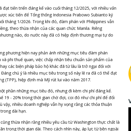
 đạt tiến triển đáng kể vào cuối tháng 12/2025, với nhiều vấn
được xúc tiến để Tổng thống Indonesia Prabowo Subianto ký
i tháng 1/2026. Trong khi đó, đàm phán với Philippines vẫn
giềng, theo thừa nhận của các quan chức Manila. Riêng
phương nào, do nước này đã có hiệp định thương mại tự do
 song phương hiện nay phản ánh những mục tiêu đàm phán
 và phi thuế quan, việc chấp nhận tiêu chuẩn sản phẩm của
hay các biện pháp bảo hộ khác đã từ lâu là trở ngại đối với
Đáng chú ý là nhiều mục tiêu trong số này lẽ ra đã có thể đạt
g (TPP), hiệp định mà Mỹ rút lui vào năm 2017.
một phần những mục tiêu đó, nhưng đi kèm chi phí đáng kể.
19 - 20% trong thời gian chờ đợi, coi đó như chi phí để đổi
 Dù vậy, nhiều doanh nghiệp vẫn hy vọng rằng các thỏa thuận
trong dài hạn.
c cũng thừa nhận rằng nhiều yêu cầu từ Washington thực chất là
 trong thời gian dài. Theo cách nhìn này, áp lực từ bên ngoài