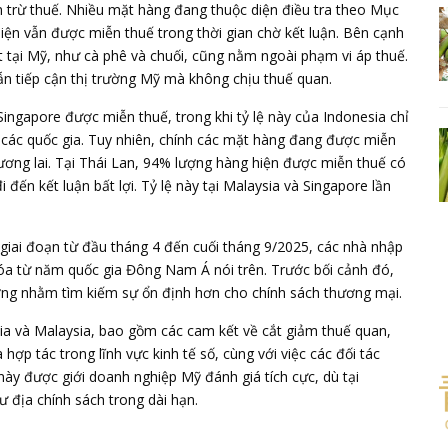
n trừ thuế. Nhiều mặt hàng đang thuộc diện điều tra theo Mục
n vẫn được miễn thuế trong thời gian chờ kết luận. Bên cạnh
tại Mỹ, như cà phê và chuối, cũng nằm ngoài phạm vi áp thuế.
n tiếp cận thị trường Mỹ mà không chịu thuế quan.
ingapore được miễn thuế, trong khi tỷ lệ này của Indonesia chỉ
a các quốc gia. Tuy nhiên, chính các mặt hàng đang được miễn
 tương lai. Tại Thái Lan, 94% lượng hàng hiện được miễn thuế có
 đến kết luận bất lợi. Tỷ lệ này tại Malaysia và Singapore lần
 giai đoạn từ đầu tháng 4 đến cuối tháng 9/2025, các nhà nhập
óa từ năm quốc gia Đông Nam Á nói trên. Trước bối cảnh đó,
g nhằm tìm kiếm sự ổn định hơn cho chính sách thương mại.
a và Malaysia, bao gồm các cam kết về cắt giảm thuế quan,
 hợp tác trong lĩnh vực kinh tế số, cùng với việc các đối tác
ày được giới doanh nghiệp Mỹ đánh giá tích cực, dù tại
ư địa chính sách trong dài hạn.