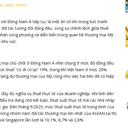
hẩu IMEX NEWS
với Đông Nam Á tiếp tục là một ẩn số lớn trong bức tranh
đối tác tương đối đồng đều, song sự chênh lệch giữa thuế
m phán song phương và diễn biến trong quan hệ thương mại Mỹ -
 khu vực.
ng mại chủ chốt ở Đông Nam Á nhìn chung ở mức độ đồng đều.
mức thuế “có đi có lại” 19%, trong khi Việt Nam ở mức 20%.
hặng dư thương mại của Mỹ cũng như việc hai bên đã có hiệp
đầy đủ nghĩa vụ thuế thực tế của doanh nghiệp. Khi tính đến
iều tra đang chờ kết luận, thuế suất thực tế mà các nhà nhập
 gia. Đến tháng 9/2025, mức thuế suất thực tế trung bình của
trong nhóm năm đối tác thương mại lớn nhất của ASEAN tại thị
à Singapore lần lượt là 10,1%, 8,7% và 2,6%.