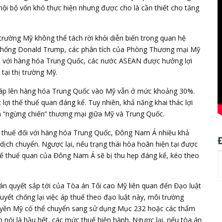
ội bộ vốn khó thực hiện nhưng được cho là cần thiết cho tăng
 trường Mỹ không thể tách rời khỏi diễn biến trong quan hệ
 thống Donald Trump, các phân tích của Phòng Thương mại Mỹ
ối với hàng hóa Trung Quốc, các nước ASEAN được hưởng lợi
tại thị trường Mỹ.
h áp lên hàng hóa Trung Quốc vào Mỹ vẫn ở mức khoảng 30%.
lợi thế thuế quan đáng kể. Tuy nhiên, khả năng khai thác lợi
n “ngừng chiến” thương mại giữa Mỹ và Trung Quốc.
ng thuế đối với hàng hóa Trung Quốc, Đông Nam Á nhiều khả
dịch chuyển. Ngược lại, nếu trạng thái hòa hoãn hiện tại được
 thế thuế quan của Đông Nam Á sẽ bị thu hẹp đáng kể, kéo theo
án quyết sắp tới của Tòa án Tối cao Mỹ liên quan đến Đạo luật
yết chống lại việc áp thuế theo đạo luật này, môi trường
quyền Mỹ có thể chuyển sang sử dụng Mục 232 hoặc các thẩm
 nói là hầu hết, các mức thuế hiện hành. Ngược lại, nếu tòa án