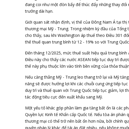
đang coi như một đòn bẩy để thúc đẩy những thay đổi n
trưởng dài hạn.
Giới quan sát nhận định, vị thế của Đông Nam Á tại thị
thương mại Mỹ - Trung. Trong nhiệm kỳ đầu của Tổng
cho thấy, sau khi Washington áp thuế theo Điều 301 đ
thế thuế quan trung bình từ 12 - 19% so với Trung Quốc 
Đến tháng 12/2025, mức thuế suất hiệu quả trung bìn
Điều này cho thấy các nước ASEAN tiếp tục duy trì được 
thế này phụ thuộc lớn vào tính bền vững của thỏa thuậ
Nếu căng thẳng Mỹ - Trung leo thang trở lại và Mỹ tă
năng sẽ được hưởng lợi khi các chuỗi cung ứng tiếp tục 
duy trì và thuế quan với Trung Quốc tiếp tục giảm, lợi
tác động tiêu cực đến xuất khẩu sang Mỹ.
Một yếu tố khác góp phần làm gia tăng bất ổn là các ph
Quyền lực Kinh tế Khẩn cấp Quốc tế. Nếu tòa án phán qu
thương mại có thể trở nên bất ổn hơn nữa, bởi chính 
quyền pháp lý khác để tái áp đặt nhiều, nếu không muốn