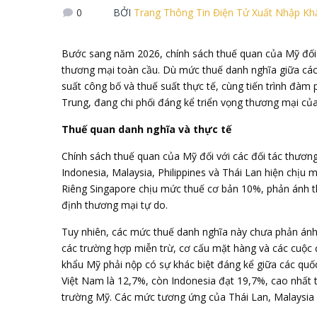
0
BỞI
Trang Thông Tin Điện Tử Xuất Nhập K
Bước sang năm 2026, chính sách thuế quan của Mỹ đối 
thương mại toàn cầu. Dù mức thuế danh nghĩa giữa các 
suất công bố và thuế suất thực tế, cùng tiến trình đà
Trung, đang chi phối đáng kể triển vọng thương mại của
Thuế quan danh nghĩa và thực tế
Chính sách thuế quan của Mỹ đối với các đối tác thươ
Indonesia, Malaysia, Philippines và Thái Lan hiện chịu 
Riêng Singapore chịu mức thuế cơ bản 10%, phản ánh t
định thương mại tự do.
Tuy nhiên, các mức thuế danh nghĩa này chưa phản ánh 
các trường hợp miễn trừ, cơ cấu mặt hàng và các cuộc đ
khẩu Mỹ phải nộp có sự khác biệt đáng kể giữa các quốc
Việt Nam là 12,7%, còn Indonesia đạt 19,7%, cao nhất 
trường Mỹ. Các mức tương ứng của Thái Lan, Malaysia v