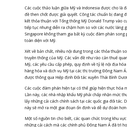
Các cuộc thảo luận giữa Mỹ và Indonesia được cho là đã
đề then chốt được giải quyết. Công tác chuẩn bị đang 
kết thỏa thuận với Tổng thống Mỹ Donald Trump vào cuố
tiếp tục nhưng diễn ra chậm hơn so với các nước láng 
Singapore không tham gia bất kỳ cuộc đàm phán song 
toàn diện với Mỹ.
Xét về bản chất, nhiều nội dung trong các thỏa thuận
truyền thống của Mỹ. Các vấn đề như rào cản thuế quan
Mỹ, các yêu cầu cấp phép, quy định về tỷ lệ nội địa hóa 
hàng hóa và dịch vụ Mỹ tại các thị trường Đông Nam Á. 
được thông qua Hiệp định Đối tác xuyên Thái Bình Dươn
Các cuộc đàm phán hiện tại có thể giúp hiện thực hóa 
Lần này, các nhà nhập khẩu Mỹ phải chấp nhận mức thuế 
lấy những cải cách chính sách tại các quốc gia đối tác.
này sẽ mở ra một giai đoạn ổn định và dễ dự đoán hơn 
Một số nguồn tin cho biết, các quan chức trong khu vự
những cải cách mà các chính phủ Đông Nam Á đã trì hoãn