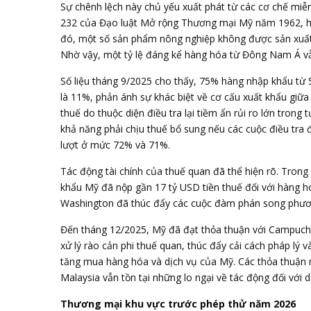
Sự chênh lệch này chủ yếu xuất phát từ các cơ chế miễ
232 của Đạo luật Mở rộng Thương mại Mỹ năm 1962, hiệ
đó, một số sản phẩm nông nghiệp không được sản xuất 
Nhờ vậy, một tỷ lệ đáng kể hàng hóa từ Đông Nam Á vẫ
Số liệu tháng 9/2025 cho thấy, 75% hàng nhập khẩu từ S
là 11%, phản ánh sự khác biệt về cơ cấu xuất khẩu giữ
thuế do thuộc diện điều tra lại tiềm ẩn rủi ro lớn trong
khả năng phải chịu thuế bổ sung nếu các cuộc điều tra đi
lượt ở mức 72% và 71%.
Tác động tài chính của thuế quan đã thể hiện rõ. Trong
khẩu Mỹ đã nộp gần 17 tỷ USD tiền thuế đối với hàng h
Washington đã thúc đẩy các cuộc đàm phán song phươn
Đến tháng 12/2025, Mỹ đã đạt thỏa thuận với Campuchi
xử lý rào cản phi thuế quan, thúc đẩy cải cách pháp lý và
tăng mua hàng hóa và dịch vụ của Mỹ. Các thỏa thuận n
Malaysia vẫn tồn tại những lo ngại về tác động đối với d
Thương mại khu vực trước phép thử năm 2026