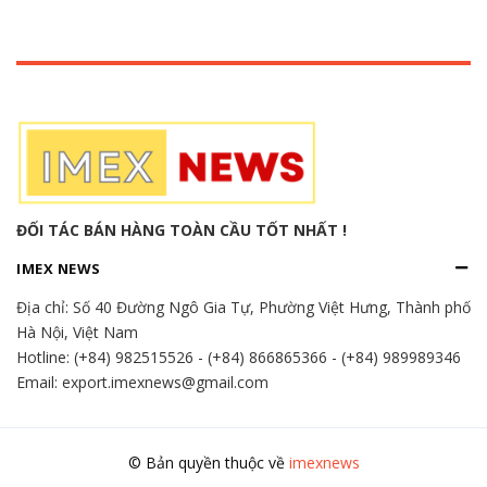
ĐỐI TÁC BÁN HÀNG TOÀN CẦU TỐT NHẤT !
IMEX NEWS
Địa chỉ:
Số 40 Đường Ngô Gia Tự, Phường Việt Hưng, Thành phố
Hà Nội, Việt Nam
Hotline:
(+84) 982515526
-
(+84) 866865366
-
(+84) 989989346
Email: export.imexnews@gmail.com
© Bản quyền thuộc về
imexnews