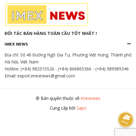
ĐỐI TÁC BÁN HÀNG TOÀN CẦU TỐT NHẤT !
IMEX NEWS
Địa chỉ:
Số 40 Đường Ngô Gia Tự, Phường Việt Hưng, Thành phố
Hà Nội, Việt Nam
Hotline:
(+84) 982515526
-
(+84) 866865366
-
(+84) 989989346
Email: export.imexnews@gmail.com
© Bản quyền thuộc về
imexnews
Cung cấp bởi
Sapo