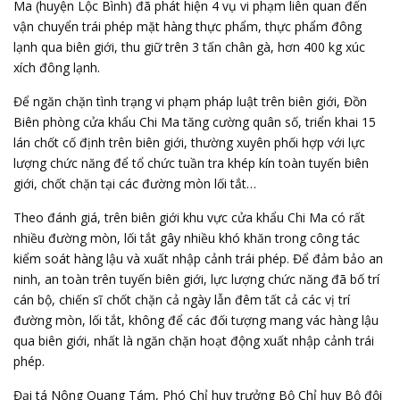
Ma (huyện Lộc Bình) đã phát hiện 4 vụ vi phạm liên quan đến
vận chuyển trái phép mặt hàng thực phẩm, thực phẩm đông
lạnh qua biên giới, thu giữ trên 3 tấn chân gà, hơn 400 kg xúc
xích đông lạnh.
Để ngăn chặn tình trạng vi phạm pháp luật trên biên giới, Đồn
Biên phòng cửa khẩu Chi Ma tăng cường quân số, triển khai 15
lán chốt cố định trên biên giới, thường xuyên phối hợp với lực
lượng chức năng để tổ chức tuần tra khép kín toàn tuyến biên
giới, chốt chặn tại các đường mòn lối tắt…
Theo đánh giá, trên biên giới khu vực cửa khẩu Chi Ma có rất
nhiều đường mòn, lối tắt gây nhiều khó khăn trong công tác
kiểm soát hàng lậu và xuất nhập cảnh trái phép. Để đảm bảo an
ninh, an toàn trên tuyến biên giới, lực lượng chức năng đã bố trí
cán bộ, chiến sĩ chốt chặn cả ngày lẫn đêm tất cả các vị trí
đường mòn, lối tắt, không để các đối tượng mang vác hàng lậu
qua biên giới, nhất là ngăn chặn hoạt động xuất nhập cảnh trái
phép.
Đại tá Nông Quang Tám, Phó Chỉ huy trưởng Bộ Chỉ huy Bộ đội