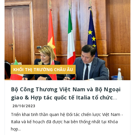
KHỐI THỊ TRƯỜNG CHÂU ÂU
Bộ Công Thương Việt Nam và Bộ Ngoại
giao & Hợp tác quốc tế Italia tổ chức
Khóa họp lần thứ VIII Ủy ban hỗn hợp về
20/10/2023
hợp tác kinh tế tại Rome
Triển khai tinh thần quan hệ Đối tác chiến lược Việt Nam -
Italia và kế hoạch đã được hai bên thống nhất tại Khóa
họp...