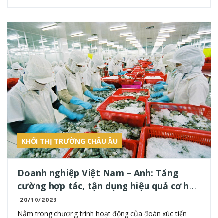
KHỐI THỊ TRƯỜNG CHÂU ÂU
Doanh nghiệp Việt Nam – Anh: Tăng
cường hợp tác, tận dụng hiệu quả cơ hội
của UKVFTA
20/10/2023
Nằm trong chương trình hoạt động của đoàn xúc tiến