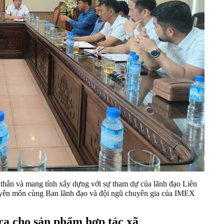
hắn và mang tính xây dựng với sự tham dự của lãnh đạo Liên
huyên môn cùng Ban lãnh đạo và đội ngũ chuyên gia của IMEX
 ra cho sản phẩm hợp tác xã