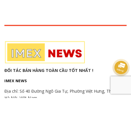
ĐỐI TÁC BÁN HÀNG TOÀN CẦU TỐT NHẤT !
IMEX NEWS
Địa chỉ:
Số 40 Đường Ngô Gia Tự, Phường Việt Hưng, Thành phố
Hà Nội, Việt Nam
Hotline:
(+84) 982515526
-
(+84) 866865366
-
(+84) 989989346
Email: export.imexnews@gmail.com