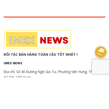
ĐỐI TÁC BÁN HÀNG TOÀN CẦU TỐT NHẤT !
IMEX NEWS
Địa chỉ:
Số 40 Đường Ngô Gia Tự, Phường Việt Hưng, Thành phố
Hà Nội, Việt Nam
Hotline:
(+84) 982515526
-
(+84) 866865366
-
(+84) 989989346
Email: export.imexnews@gmail.com
© Bản quyền thuộc về
imexnews