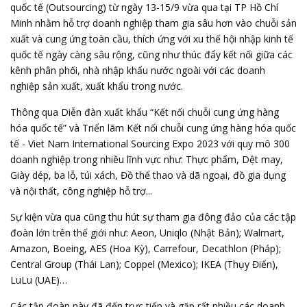
quốc tế (Outsourcing) từ ngày 13-15/9 vừa qua tại TP Hồ Chí
Minh nhằm hỗ trợ doanh nghiệp tham gia sâu hơn vào chuỗi sản
xuất và cung ứng toàn cầu, thích ứng với xu thế hội nhập kinh tế
quốc tế ngày càng sâu rộng, cũng như thúc đẩy kết nối giữa các
kênh phân phối, nhà nhập khẩu nước ngoài với các doanh
nghiệp sản xuất, xuất khẩu trong nước.
Thông qua Diễn đàn xuất khẩu “Kết nối chuỗi cung ứng hàng
hóa quốc tế” và Triển lãm Kết nối chuỗi cung ứng hàng hóa quốc
tế - Viet Nam International Sourcing Expo 2023 với quy mô 300
doanh nghiệp trong nhiều lĩnh vực như: Thực phẩm, Dệt may,
Giày dép, ba lỗ, túi xách, Đồ thể thao và dã ngoại, đồ gia dụng
và nội thất, công nghiệp hỗ trợ...
Sự kiện vừa qua cũng thu hút sự tham gia đông đảo của các tập
đoàn lớn trên thế giới như: Aeon, Uniqlo (Nhật Bản); Walmart,
Amazon, Boeing, AES (Hoa Kỳ), Carrefour, Decathlon (Pháp);
Central Group (Thái Lan); Coppel (Mexico); IKEA (Thụy Điển),
LuLu (UAE)…
Các tập đoàn này đã đến trực tiếp và gặp rất nhiều các doanh