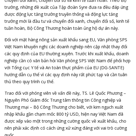
chuyển đổi xanh, chuyển đổi số và kinh tế tuần hoàn. Theo Bộ
trưởng, những đề xuất của Tập đoàn Syre đưa ra đều đáp ứng
được động lực tăng trưởng truyền thống và động lực tăng
trưởng mới là đầu tư và chuyển đổi xanh, chuyển đổi số, kinh tế
tuần hoàn, Bộ Công Thương hoàn toàn ủng hộ dự án này.
Đối với mặt hàng nông sản xuất khẩu sang EU, Văn phòng SPS
Việt Nam khuyến nghị các doanh nghiệp nên cập nhật thay đổi
các quy định của EU thường xuyên. Trước khi xuất khẩu, doanh
nghiệp cần có văn bản hỏi Văn phòng SPS Việt Nam để phối hợp
với Tổng cục Y tế và An toàn thực phẩm của EU (DG-SANTE)
hướng dẫn cụ thể vì các quy định này rất phức tạp và cần tuân
thủ theo quy trình cụ thể.
Trao đổi với phóng viên về vấn đề này, TS. Lê Quốc Phương –
Nguyên Phó Giám đốc Trung tâm thông tin Công nghiệp và
Thương mại – Bộ Công Thương cho biết, với kim ngạch xuất
nhập khẩu gần chạm mốc 800 tỷ USD, hiện nay Việt Nam đã
được xếp vào một trong những cường quốc về xuất khẩu, cho
nên phải xác định có cách ứng xử xứng đáng với vai trò cường
quốc.