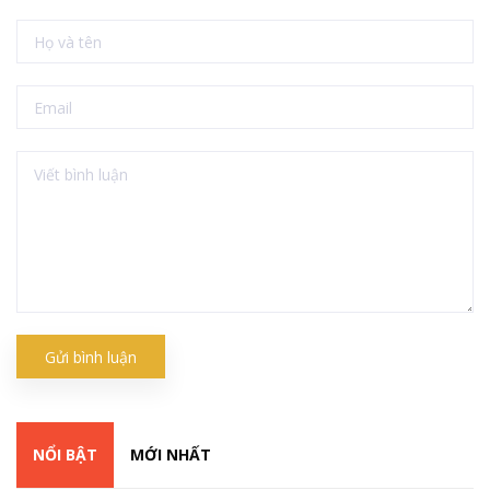
Gửi bình luận
NỔI BẬT
MỚI NHẤT