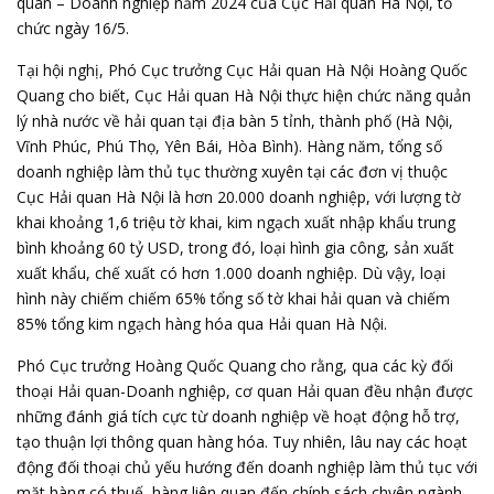
quan – Doanh nghiệp năm 2024 của Cục Hải quan Hà Nội, tổ
chức ngày 16/5.
Tại hội nghị, Phó Cục trưởng Cục Hải quan Hà Nội Hoàng Quốc
Quang cho biết, Cục Hải quan Hà Nội thực hiện chức năng quản
lý nhà nước về hải quan tại địa bàn 5 tỉnh, thành phố (Hà Nội,
Vĩnh Phúc, Phú Thọ, Yên Bái, Hòa Bình). Hàng năm, tổng số
doanh nghiệp làm thủ tục thường xuyên tại các đơn vị thuộc
Cục Hải quan Hà Nội là hơn 20.000 doanh nghiệp, với lượng tờ
khai khoảng 1,6 triệu tờ khai, kim ngạch xuất nhập khẩu trung
bình khoảng 60 tỷ USD, trong đó, loại hình gia công, sản xuất
xuất khẩu, chế xuất có hơn 1.000 doanh nghiệp. Dù vậy, loại
hình này chiếm chiếm 65% tổng số tờ khai hải quan và chiếm
85% tổng kim ngạch hàng hóa qua Hải quan Hà Nội.
Phó Cục trưởng Hoàng Quốc Quang cho rằng, qua các kỳ đối
thoại Hải quan-Doanh nghiệp, cơ quan Hải quan đều nhận được
những đánh giá tích cực từ doanh nghiệp về hoạt động hỗ trợ,
tạo thuận lợi thông quan hàng hóa. Tuy nhiên, lâu nay các hoạt
động đối thoại chủ yếu hướng đến doanh nghiệp làm thủ tục với
mặt hàng có thuế, hàng liên quan đến chính sách chyên ngành