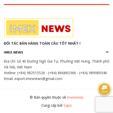
ĐỐI TÁC BÁN HÀNG TOÀN CẦU TỐT NHẤT !
IMEX NEWS
Địa chỉ:
Số 40 Đường Ngô Gia Tự, Phường Việt Hưng, Thành phố
Hà Nội, Việt Nam
Hotline:
(+84) 982515526
-
(+84) 866865366
-
(+84) 989989346
Email: export.imexnews@gmail.com
© Bản quyền thuộc về
imexnews
Cung cấp bởi
Sapo