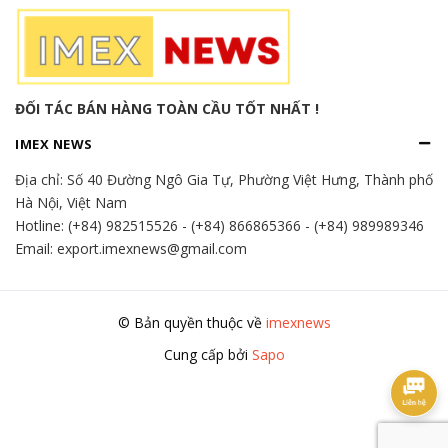
ĐỐI TÁC BÁN HÀNG TOÀN CẦU TỐT NHẤT !
IMEX NEWS
Địa chỉ:
Số 40 Đường Ngô Gia Tự, Phường Việt Hưng, Thành phố
Hà Nội, Việt Nam
Hotline:
(+84) 982515526
-
(+84) 866865366
-
(+84) 989989346
Email: export.imexnews@gmail.com
© Bản quyền thuộc về
imexnews
Cung cấp bởi
Sapo