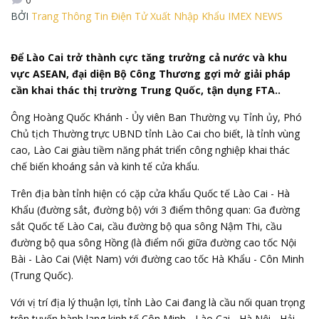
BỞI
Trang Thông Tin Điện Tử Xuất Nhập Khẩu IMEX NEWS
Để Lào Cai trở thành cực tăng trưởng cả nước và khu
vực ASEAN, đại diện Bộ Công Thương gợi mở giải pháp
cần khai thác thị trường Trung Quốc, tận dụng FTA..
Ông Hoàng Quốc Khánh - Ủy viên Ban Thường vụ Tỉnh ủy, Phó
Chủ tịch Thường trực UBND
tỉnh Lào Cai
cho biết, là tỉnh vùng
cao, Lào Cai giàu tiềm năng phát triển công nghiệp khai thác
chế biến khoáng sản và kinh tế cửa khẩu.
Trên địa bàn tỉnh hiện có cặp cửa khẩu Quốc tế Lào Cai - Hà
Khẩu (đường sắt, đường bộ) với 3 điểm thông quan: Ga đường
sắt Quốc tế Lào Cai, cầu đường bộ qua sông Nậm Thi, cầu
đường bộ qua sông Hồng (là điểm nối giữa đường cao tốc Nội
Bài - Lào Cai (Việt Nam) với đường cao tốc Hà Khẩu - Côn Minh
(Trung Quốc).
Với vị trí địa lý thuận lợi, tỉnh Lào Cai đang là cầu nối quan trọng
trên tuyến hành lang kinh tế Côn Minh - Lào Cai - Hà Nội - Hải