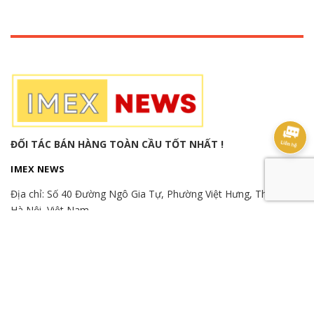
ĐỐI TÁC BÁN HÀNG TOÀN CẦU TỐT NHẤT !
IMEX NEWS
Địa chỉ:
Số 40 Đường Ngô Gia Tự, Phường Việt Hưng, Thành phố
Hà Nội, Việt Nam
Hotline:
(+84) 982515526
-
(+84) 866865366
-
(+84) 989989346
Email: export.imexnews@gmail.com
© Bản quyền thuộc về
imexnews