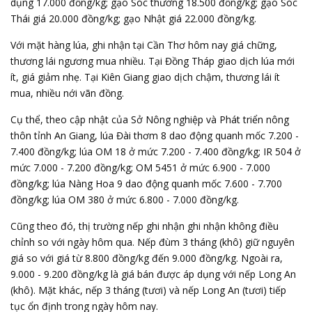
dụng 17.000 đồng/kg; gạo Sóc thường 18.500 đồng/kg; gạo Sóc
Thái giá 20.000 đồng/kg; gạo Nhật giá 22.000 đồng/kg.
Với mặt hàng lúa, ghi nhận tại Cần Thơ hôm nay giá chững,
thương lái ngương mua nhiều. Tại Đồng Tháp giao dịch lúa mới
ít, giá giảm nhẹ. Tại Kiên Giang giao dịch chậm, thương lái ít
mua, nhiều nới vãn đồng.
Cụ thể, theo cập nhật của Sở Nông nghiệp và Phát triển nông
thôn tỉnh An Giang, lúa Đài thơm 8 dao động quanh mốc 7.200 -
7.400 đồng/kg; lúa OM 18 ở mức 7.200 - 7.400 đồng/kg; IR 504 ở
mức 7.000 - 7.200 đồng/kg; OM 5451 ở mức 6.900 - 7.000
đồng/kg; lúa Nàng Hoa 9 dao động quanh mốc 7.600 - 7.700
đồng/kg; lúa OM 380 ở mức 6.800 - 7.000 đồng/kg.
Cũng theo đó, thị trường nếp ghi nhận ghi nhận không điều
chỉnh so với ngày hôm qua. Nếp đùm 3 tháng (khô) giữ nguyên
giá so với giá từ 8.800 đồng/kg đến 9.000 đồng/kg. Ngoài ra,
9.000 - 9.200 đồng/kg là giá bán được áp dụng với nếp Long An
(khô). Mặt khác, nếp 3 tháng (tươi) và nếp Long An (tươi) tiếp
tục ổn định trong ngày hôm nay.