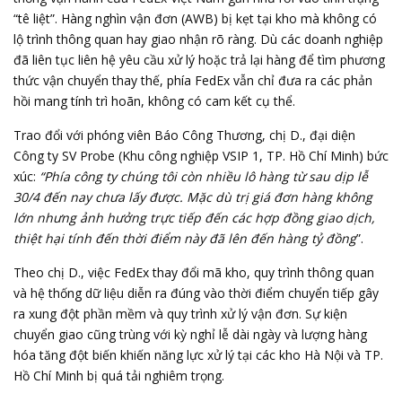
“tê liệt”. Hàng nghìn vận đơn (AWB) bị kẹt tại kho mà không có
lộ trình thông quan hay giao nhận rõ ràng. Dù các doanh nghiệp
đã liên tục liên hệ yêu cầu xử lý hoặc trả lại hàng để tìm phương
thức vận chuyển thay thế, phía FedEx vẫn chỉ đưa ra các phản
hồi mang tính trì hoãn, không có cam kết cụ thể.
Trao đổi với phóng viên Báo Công Thương, chị D., đại diện
Công ty SV Probe (Khu công nghiệp VSIP 1, TP. Hồ Chí Minh) bức
xúc:
“Phía công ty chúng tôi còn nhiều lô hàng từ sau dịp lễ
30/4 đến nay chưa lấy được. Mặc dù trị giá đơn hàng không
lớn nhưng ảnh hưởng trực tiếp đến các hợp đồng giao dịch,
thiệt hại tính đến thời điểm này đã lên đến hàng tỷ đồng
”.
Theo chị D., việc FedEx thay đổi mã kho, quy trình thông quan
và hệ thống dữ liệu diễn ra đúng vào thời điểm chuyển tiếp gây
ra xung đột phần mềm và quy trình xử lý vận đơn. Sự kiện
chuyển giao cũng trùng với kỳ nghỉ lễ dài ngày và lượng hàng
hóa tăng đột biến khiến năng lực xử lý tại các kho Hà Nội và TP.
Hồ Chí Minh bị quá tải nghiêm trọng.