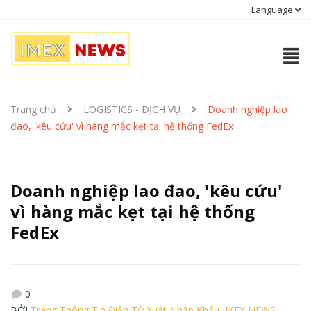
Language
Trang chủ
LOGISTICS - DỊCH VỤ
Doanh nghiệp lao
đao, 'kêu cứu' vì hàng mắc kẹt tại hệ thống FedEx
Doanh nghiệp lao đao, 'kêu cứu'
vì hàng mắc kẹt tại hệ thống
FedEx
0
BỞI
Trang Thông Tin Điện Tử Xuất Nhập Khẩu IMEX NEWS