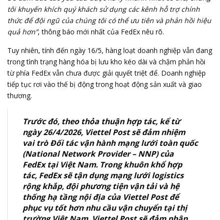
tôi khuyến khích quý khách sử dụng các kênh hỗ trợ chính
thức để đội ngũ của chúng tôi có thể ưu tiên và phản hồi hiệu
quả hơn”
, thông báo mới nhất của FedEx nêu rõ.
Tuy nhiên, tính đến ngày 16/5, hàng loạt doanh nghiệp vẫn đang
trong tình trạng hàng hóa bị lưu kho kéo dài và chậm phản hồi
từ phía FedEx vẫn chưa được giải quyết triệt để. Doanh nghiệp
tiếp tục rơi vào thế bị động trong hoạt động sản xuất và
giao
thương
.
Trước đó, theo thỏa thuận hợp tác, kể từ
ngày 26/4/2026, Viettel Post sẽ đảm nhiệm
vai trò Đối tác vận hành mạng lưới toàn quốc
(National Network Provider – NNP) của
FedEx tại Việt Nam. Trong khuôn khổ hợp
tác, FedEx sẽ tận dụng mạng lưới logistics
rộng khắp, đội phương tiện vận tải và hệ
thống hạ tầng nội địa của Viettel Post để
phục vụ tốt hơn nhu cầu vận chuyển tại thị
trường Việt Nam. Viettel Post sẽ đảm nhận