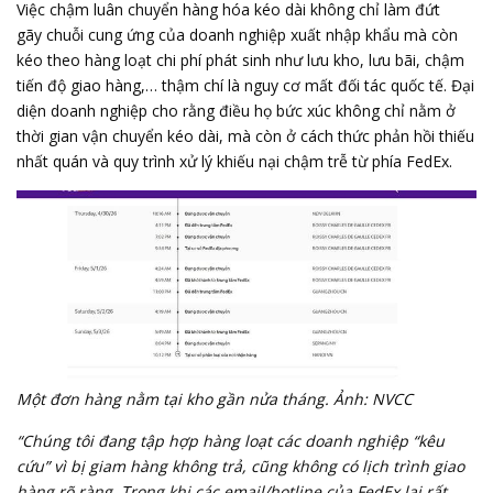
Việc chậm luân chuyển hàng hóa kéo dài không chỉ làm đứt
gãy
chuỗi cung ứng
của doanh nghiệp xuất nhập khẩu mà còn
kéo theo hàng loạt chi phí phát sinh như lưu kho, lưu bãi, chậm
tiến độ giao hàng,… thậm chí là nguy cơ mất đối tác quốc tế. Đại
diện doanh nghiệp cho rằng điều họ bức xúc không chỉ nằm ở
thời gian vận chuyển kéo dài, mà còn ở cách thức phản hồi thiếu
nhất quán và quy trình xử lý khiếu nại chậm trễ từ phía FedEx.
Một đơn hàng nằm tại kho gần nửa tháng. Ảnh: NVCC
“Chúng tôi đang tập hợp hàng loạt các doanh nghiệp “kêu
cứu” vì bị giam hàng không trả, cũng không có lịch trình giao
hàng rõ ràng. Trong khi các email/hotline của FedEx lại rất