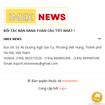
ĐỐI TÁC BÁN HÀNG TOÀN CẦU TỐT NHẤT !
IMEX NEWS
Địa chỉ:
Số 40 Đường Ngô Gia Tự, Phường Việt Hưng, Thành phố
Hà Nội, Việt Nam
Hotline:
(+84) 982515526
-
(+84) 866865366
-
(+84) 989989346
Email: export.imexnews@gmail.com
© Bản quyền thuộc về
imexnews
Cung cấp bởi
Sapo