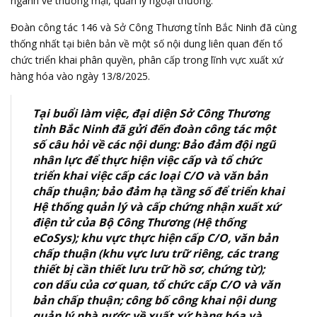
ngành về thương mại, quản lý ngoại thương.
Đoàn công tác 146 và Sở Công Thương tỉnh Bắc Ninh đã cùng
thống nhất tại biên bản về một số nội dung liên quan đến tổ
chức triển khai phân quyền, phân cấp trong lĩnh vực xuất xứ
hàng hóa vào ngày 13/8/2025.
Tại buổi làm việc, đại diện Sở Công Thương
tỉnh Bắc Ninh đã gửi đến đoàn công tác một
số câu hỏi về các nội dung: Bảo đảm đội ngũ
nhân lực để thực hiện việc cấp và tổ chức
triển khai việc cấp các loại C/O và văn bản
chấp thuận; bảo đảm hạ tầng số để triển khai
Hệ thống quản lý và cấp chứng nhận xuất xứ
điện tử của Bộ Công Thương (Hệ thống
eCoSys); khu vực thực hiện cấp C/O, văn bản
chấp thuận (khu vực lưu trữ riêng, các trang
thiết bị cần thiết lưu trữ hồ sơ, chứng từ);
con dấu của cơ quan, tổ chức cấp C/O và văn
bản chấp thuận; công bố công khai nội dung
quản lý nhà nước về xuất xứ hàng hóa và