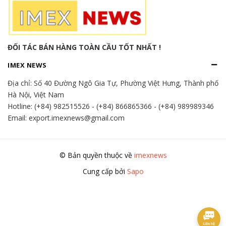
ĐỐI TÁC BÁN HÀNG TOÀN CẦU TỐT NHẤT !
IMEX NEWS
Địa chỉ:
Số 40 Đường Ngô Gia Tự, Phường Việt Hưng, Thành phố
Hà Nội, Việt Nam
Hotline:
(+84) 982515526
-
(+84) 866865366
-
(+84) 989989346
Email: export.imexnews@gmail.com
© Bản quyền thuộc về
imexnews
Cung cấp bởi
Sapo