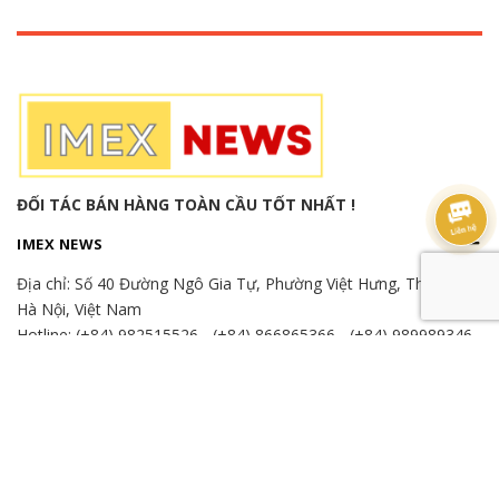
ĐỐI TÁC BÁN HÀNG TOÀN CẦU TỐT NHẤT !
IMEX NEWS
Địa chỉ:
Số 40 Đường Ngô Gia Tự, Phường Việt Hưng, Thành phố
Hà Nội, Việt Nam
Hotline:
(+84) 982515526
-
(+84) 866865366
-
(+84) 989989346
Email: export.imexnews@gmail.com
© Bản quyền thuộc về
imexnews
Cung cấp bởi
Sapo