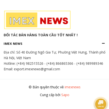
ĐỐI TÁC BÁN HÀNG TOÀN CẦU TỐT NHẤT !
IMEX NEWS
Địa chỉ:
Số 40 Đường Ngô Gia Tự, Phường Việt Hưng, Thành phố
Hà Nội, Việt Nam
Hotline:
(+84) 982515526
-
(+84) 866865366
-
(+84) 989989346
Email: export.imexnews@gmail.com
© Bản quyền thuộc về
imexnews
Cung cấp bởi
Sapo