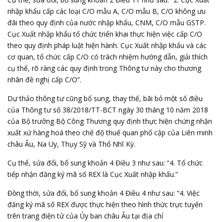
nhập khẩu
cấp các loại C/O mẫu A, C/O mẫu B, C/O không ưu
đãi theo quy định của nước nhập khẩu, CNM, C/O mẫu GSTP.
Cục Xuất nhập khẩu tổ chức triển khai thực hiện việc cấp C/O
theo quy định pháp luật hiện hành. Cục Xuất nhập khẩu và các
cơ quan, tổ chức cấp C/O có trách nhiệm hướng dẫn, giải thích
cụ thể, rõ ràng các quy định trong Thông tư này cho thương
nhân đề nghị cấp C/O”.
Dự thảo thông tư cũng bổ sung, thay thế, bãi bỏ một số điều
của Thông tư số 38/2018/TT-BCT ngày 30 tháng 10 năm 2018
của Bộ trưởng Bộ Công Thương quy định thực hiện chứng nhận
xuất xứ hàng hoá theo chế độ thuế quan phổ cập của Liên minh
châu Âu, Na Uy, Thụy Sỹ và Thổ Nhĩ Kỳ.
Cụ thể, sửa đổi, bổ sung khoản 4 Điều 3 như sau: “4. Tổ chức
tiếp nhận đăng ký mã số REX là Cục Xuất nhập khẩu.”
Đồng thời, sửa đổi, bổ sung khoản 4 Điều 4 như sau: “4. Việc
đăng ký mã số REX được thực hiện theo hình thức trực tuyến
trên trang điện tử của Ủy ban châu Âu tại địa chỉ