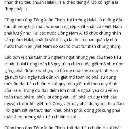
nhận theo tiêu chuẩn Halal (Halal theo tiếng Ả rập có nghĩa là
"hợp pháp").
Cũng theo ông Tống Xuân Chinh, thị trường Halal có những đặc
thù rất riêng biệt mà các doanh nghiệp xuất khẩu của Việt Nam
phải lưu ý như: Tại các nước Đông Nam Á, tổ chức chứng nhận
sản phẩm Halal, nhất là với thịt gà là do cơ quan quản lý nhà
nước thực hiện (Việt Nam do các tổ chức tư nhân chứng nhận).
Các đơn vị phải tuân thủ nghiêm ngặt những yêu cầu theo tiêu
chuẩn Halal trong toàn bộ quy trình chăn nuôi, giết mổ như: Con
giống phải được xác nhận, có bố mẹ nuôi theo quy trình Halal;
gà nuôi từ 1 ngày tuổi đến khi giết mổ toàn bộ phải sử dụng
thức ăn đạt tiêu chuẩn Halal; quy trình giết mổ theo quy định
của Halal, trong đó đặc điểm lớn nhất là ngoài yêu cầu về an
toàn thực phẩm, phúc lợi động vật… thì phải có quy trình cầu
nguyện trước khi giết mổ. Công việc này phải do người theo đạo
Hồi giám sát và thực hiện; khâu phân phối, đóng gói cũng phải
tuân theo hướng dẫn, tiêu chuẩn Halal…
Cũng theo ông Tống Xuân Chinh, thịt đạt tiêu chuẩn Halal khác