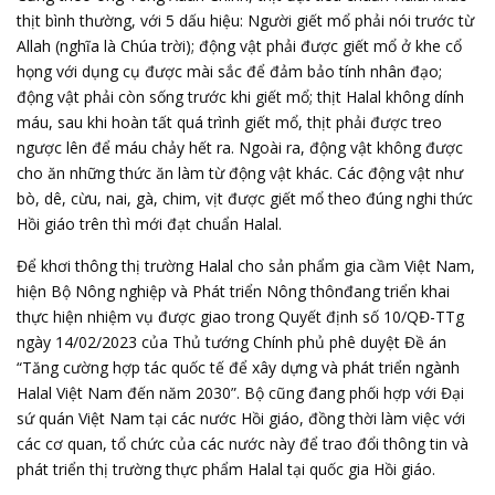
thịt bình thường, với 5 dấu hiệu: Người giết mổ phải nói trước từ
Allah (nghĩa là Chúa trời); động vật phải được giết mổ ở khe cổ
họng với dụng cụ được mài sắc để đảm bảo tính nhân đạo;
động vật phải còn sống trước khi giết mổ; thịt Halal không dính
máu, sau khi hoàn tất quá trình giết mổ, thịt phải được treo
ngược lên để máu chảy hết ra. Ngoài ra, động vật không được
cho ăn những thức ăn làm từ động vật khác. Các động vật như
bò, dê, cừu, nai, gà, chim, vịt được giết mổ theo đúng nghi thức
Hồi giáo trên thì mới đạt chuẩn Halal.
Để khơi thông thị trường Halal cho sản phẩm gia cầm Việt Nam,
hiện Bộ Nông nghiệp và Phát triển Nông thônđang triển khai
thực hiện nhiệm vụ được giao trong Quyết định số 10/QĐ-TTg
ngày 14/02/2023 của Thủ tướng Chính phủ phê duyệt Đề án
“Tăng cường hợp tác quốc tế để xây dựng và phát triển ngành
Halal Việt Nam đến năm 2030”. Bộ cũng đang phối hợp với Đại
sứ quán Việt Nam tại các nước Hồi giáo, đồng thời làm việc với
các cơ quan, tổ chức của các nước này để trao đổi thông tin và
phát triển thị trường thực phẩm Halal tại quốc gia Hồi giáo.